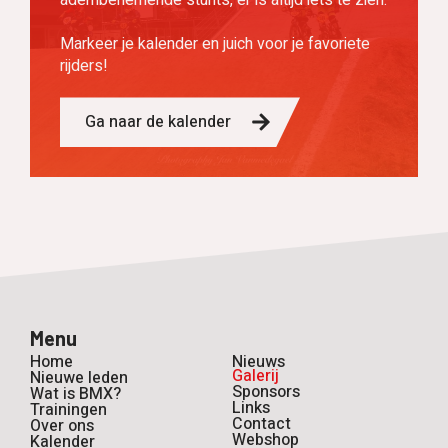
adembenemende stunts, er is altijd iets te zien.
Markeer je kalender en juich voor je favoriete
rijders!
Ga naar de kalender
Menu
Home
Nieuws
Galerij
Nieuwe leden
Sponsors
Wat is BMX?
Links
Trainingen
Contact
Over ons
Webshop
Kalender