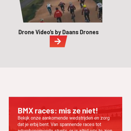
Drone Video’s by Daans Drones
BMX races: mis ze niet!
Bekijk onze aankomende wedstrijden en zorg
dat je erbij bent. Van spannende races tot